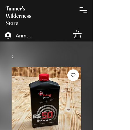
Tanner's
Wilderness
Store
Anmelden