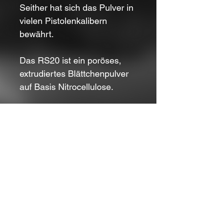
Seither hat sich das Pulver in
vielen Pistolenkalibern
bewährt.
Das RS20 ist ein poröses,
extrudiertes Blättchenpulver
auf Basis Nitrocellulose.
Das Treibladungspulver kann
bei geeigneter Lagerung bis
zu 10 Jahre sicher verwendet
werden.
Kontakt