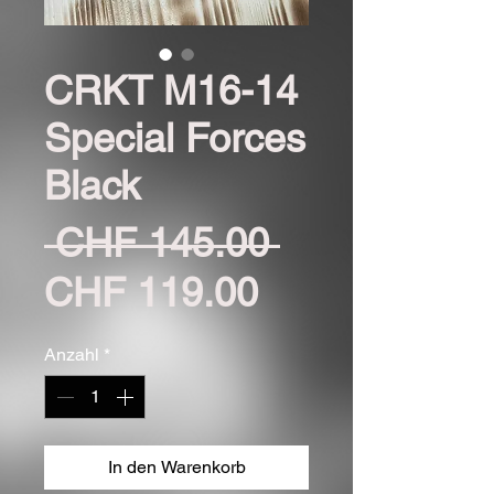
CRKT M16-14
Special Forces
Black
Standardpre
 CHF 145.00 
Sale-
CHF 119.00
Preis
Anzahl
*
In den Warenkorb