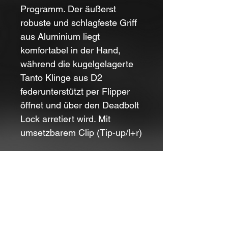
Programm. Der äußerst
robuste und schlagfeste Griff
aus
Aluminium
liegt
komfortabel in der Hand,
während die kugelgelagerte
Tanto
Klinge aus
D2
federunterstützt per
Flipper
öffnet und über den Deadbolt
Lock arretiert wird. Mit
umsetzbarem
Clip
(Tip-up/l+r)
Gesamtlänge:
18,70 cm
Klingenlänge:
7,90 cm
Klingenstärke:
3,00 mm
Designer:
Kit Carson
Klingenmaterial:
D2