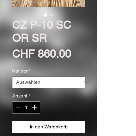
CZ P-10 SC
OR SR
Preis
CHF 860.00
Kaliber
*
Anzahl
*
In den Warenkorb