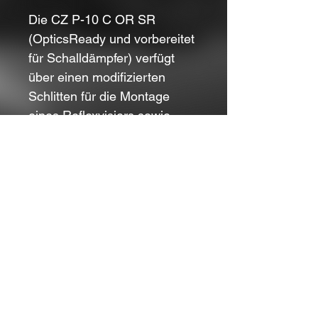
Die CZ P-10 C OR SR
(OpticsReady und vorbereitet
für Schalldämpfer) verfügt
über einen modifizierten
Schlitten für die Montage
eines Reflexvisiers sowie
einen verlängerten Lauf mit
1/2”×28 UNEF-3A Gewinde
für einen Schalldämpfer.
Kontakt
Impressum
© 2024 Tanner's Wilderness
Store