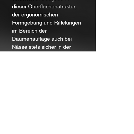
dieser Oberflächenstruktur,
der ergonomischen
Formgebung und Riffelungen
im Bereich der
Daumenauflage auch bei
Nässe stets sicher in der
Hand. Mit
Fangriemenöse
und
umsetzbarem
Clip
(Tip-
up/Tip-down).
Lasergravur:
Ja
Marke:
Böker Plus
Gesamtlänge:
11,80 cm
Klingenlänge:
5,80 cm
Klingenstärke:
2,00 mm
Gewicht:
69,00 g