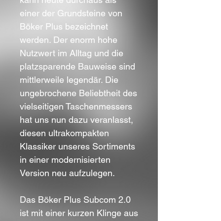
einer der Grundsteine von
Böker Plus bezeichnet
werden. Der enorm hohe
Nutzwert im Alltag und die
platzsparende Bauweise sind
mittlerweile legendär. Die
ungebrochene Beliebtheit des
vielseitigen Taschenmessers
hat uns nun dazu veranlasst,
diesen ultrakompakten
Klassiker unseres Sortiments
in einer modernisierten
Version neu aufzulegen.
Das Böker Plus Subcom 2.0
ist mit einer kurzen Klinge aus