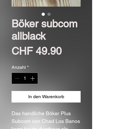
Böker subcom
allblack
Preis
CHF 49.90
Anzahl
*
In den Warenkorb
Das handliche Böker Plus
Subcom von
Chad Los Banos
kann heute durchaus als